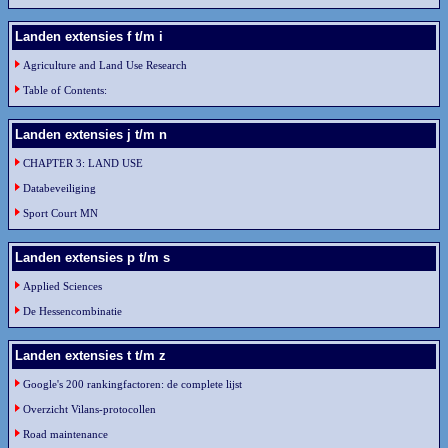
Landen extensies f t/m i
Agriculture and Land Use Research
Table of Contents:
Landen extensies j t/m n
CHAPTER 3: LAND USE
Databeveiliging
Sport Court MN
Landen extensies p t/m s
Applied Sciences
De Hessencombinatie
Landen extensies t t/m z
Google's 200 rankingfactoren: de complete lijst
Overzicht Vilans-protocollen
Road maintenance